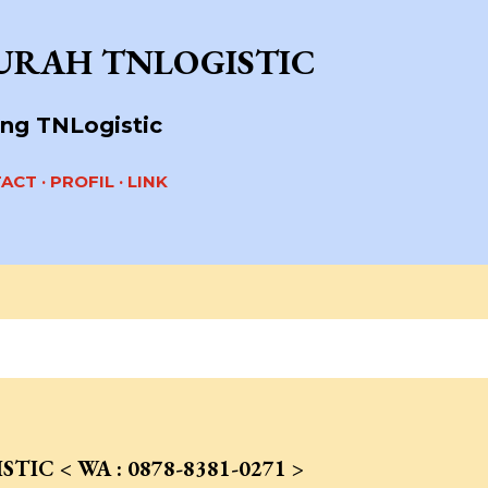
Langsung ke konten utama
URAH TNLOGISTIC
ang TNLogistic
TACT
PROFIL
LINK
n label
TARIF CARGO KE SURABAYA
C < WA : 0878-8381-0271 >