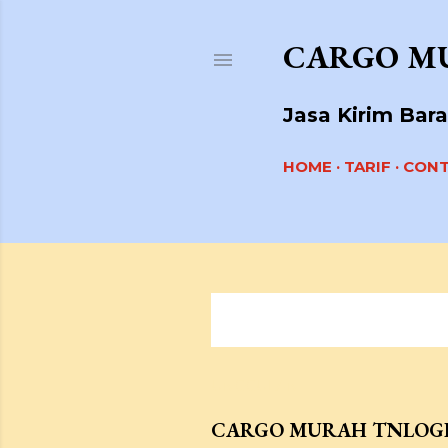
CARGO M
Jasa Kirim Bar
HOME
TARIF
CON
Menampilkan postingan denga
P
o
UNGGULAN
s
CARGO MURAH TNLOGISTI