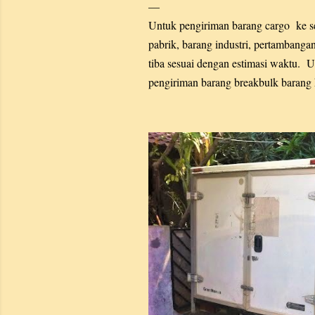
t
Untuk pengiriman barang cargo ke se
i
pabrik, barang industri, pertambanga
n
tiba sesuai dengan estimasi waktu. U
g
pengiriman barang breakbulk barang k
a
n