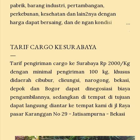
pabrik, barang industri, pertambangan,
perkebunan, kesehatan dan lain2nya dengan
harga dapat bersaing, dan de ngan kondisi
barang aman dan tiba sesuai dengan estimasi
.
waktu. Untuk pengiriman per Kg berat barang
TARIF CARGO KE SURABAYA
minimal 100 kg kondisi door to door sampai
ketujuan, untuk pengiriman barang breakbulk
Tarif pengiriman cargo ke Surabaya Rp 2000/Kg
barang kami diterima di depo Tanto tg Priok, dan
dengan minimal pengiriman 100 kg, khusus
untuk peng iriman dengan Container kondisinya
didaerah cibubur, clieungsi, narogong, bekasi,
door to door.
depok dan Bogor dapat dinegosiasi biaya
pengambilannya, sedangkan di tempat di tujuan
dapat langsung diantar ke tempat kami di jl Raya
pasar Karanggan No 29 - Jatisampurna - Bekasi