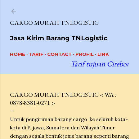
Langsung ke konten utama
CARGO MURAH TNLOGISTIC
Jasa Kirim Barang TNLogistic
HOME
TARIF
CONTACT
PROFIL
LINK
Tarif tujuan Cirebon R
UNGGULAN
CARGO MURAH TNLOGISTIC < WA :
0878-8381-0271 >
Untuk pengiriman barang cargo ke seluruh kota-
kota di P. jawa, Sumatera dan Wilayah Timur
dengan segala bentuk jenis barang seperti barang