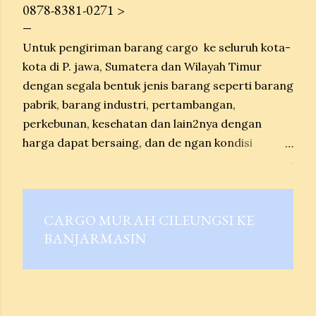
t
0878-8381-0271 >
i
Untuk pengiriman barang cargo ke seluruh kota-
n
kota di P. jawa, Sumatera dan Wilayah Timur
g
dengan segala bentuk jenis barang seperti barang
pabrik, barang industri, pertambangan,
a
perkebunan, kesehatan dan lain2nya dengan
n
harga dapat bersaing, dan de ngan kondisi
barang aman dan tiba sesuai dengan estimasi
.
waktu. Untuk pengiriman per Kg berat barang
minimal 100 kg kondisi door to door sampai
CARGO MURAH CILEUNGSI KE
ketujuan, untuk pengiriman barang breakbulk
BANJARMASIN
barang kami diterima di depo Tanto tg Priok, dan
untuk peng iriman dengan Container kondisinya
door to door.