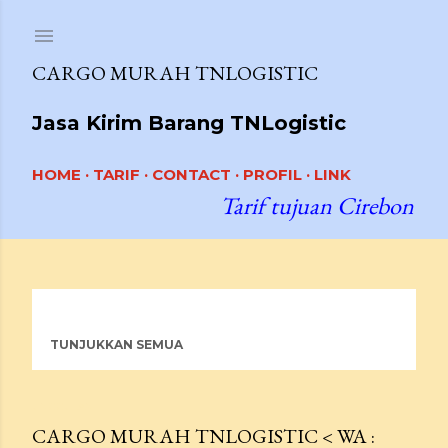
Langsung ke konten utama
CARGO MURAH TNLOGISTIC
Jasa Kirim Barang TNLogistic
HOME
TARIF
CONTACT
PROFIL
LINK
Tarif tujuan Cirebon R
Menampilkan postingan dengan label
CARGO MURAH
P
CILEUNGSI KE BANJARMASIN
TUNJUKKAN SEMUA
o
s
UNGGULAN
CARGO MURAH TNLOGISTIC < WA :