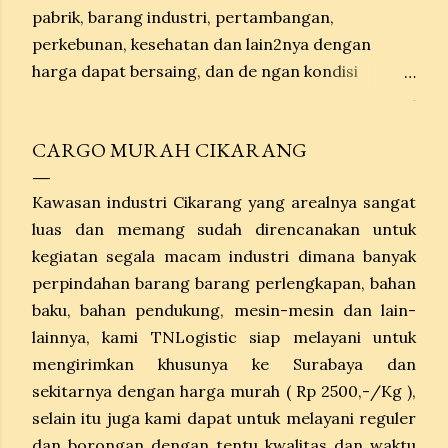
pabrik, barang industri, pertambangan,
perkebunan, kesehatan dan lain2nya dengan
harga dapat bersaing, dan de ngan kondisi
barang aman dan tiba sesuai dengan estimasi
.
waktu. Untuk pengiriman per Kg berat barang
CARGO MURAH CIKARANG
minimal 100 kg kondisi door to door sampai
ketujuan, untuk pengiriman barang breakbulk
Kawasan industri Cikarang yang arealnya sangat
barang kami diterima di depo Tanto tg Priok, dan
luas dan memang sudah direncanakan untuk
untuk peng iriman dengan Container kondisinya
kegiatan segala macam industri dimana banyak
door to door.
perpindahan barang barang perlengkapan, bahan
baku, bahan pendukung, mesin-mesin dan lain-
lainnya, kami TNLogistic siap melayani untuk
mengirimkan khusunya ke Surabaya dan
sekitarnya dengan harga murah ( Rp 2500,-/Kg ),
selain itu juga kami dapat untuk melayani reguler
dan borongan dengan tentu kwalitas dan waktu